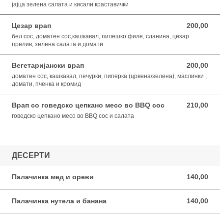
јајца зелена салата и кисали краставички
Цезар врап
200,00
200,00 MKD
бел сос, доматен сос,кашкавал, пилешко филе, сланина, цезар
прелив, зелена салата и домати
Вегетаријански врап
200,00
200,00 MKD
доматен сос, кашкавал, печурки, пиперка (црвена/зелена), маслинки ,
домати, пченка и кромид
Врап со говедско цепкано месо во BBQ сос
210,00
210,00 MKD
говедско цепкано месо во BBQ сос и салата
ДЕСЕРТИ
Палачинка мед и ореви
140,00
140,00 MKD
Палачинка нутела и банана
140,00
140,00 MKD