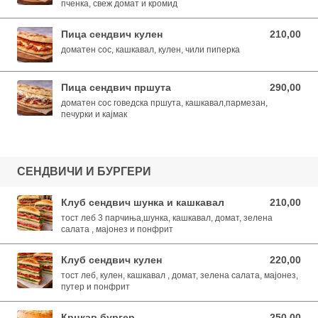
пченка, свеж домат и кромид
Пица сендвич кулен
210,00
210,00 MKD
доматен сос, кашкавал, кулен, чили пиперка
Пица сендвич пршута
290,00
290,00 MKD
доматен сос говедска пршута, кашкавал,пармезан,
печурки и кајмак
СЕНДВИЧИ И БУРГЕРИ
Клуб сендвич шунка и кашкавал
210,00
210,00 MKD
тост леб 3 парчиња,шунка, кашкавал, домат, зелена
салата , мајонез и понфрит
Клуб сендвич кулен
220,00
220,00 MKD
тост леб, кулен, кашкавал , домат, зелена салата, мајонез,
путер и понфрит
Крцкав бургер
250,00
250,00 MKD