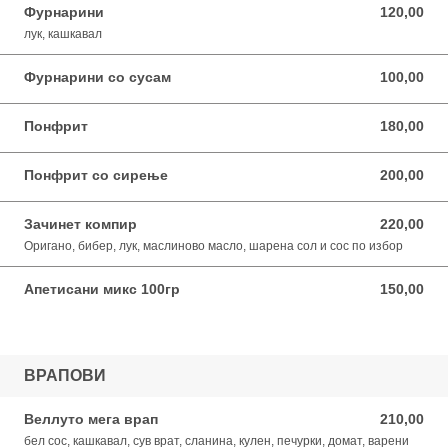
Фурнарини
120,00
120,00 MKD
лук, кашкавал
Фурнарини со сусам
100,00
100,00 MKD
Понфрит
180,00
180,00 MKD
Понфрит со сирење
200,00
200,00 MKD
Зачинет компир
220,00
220,00 MKD
Оригано, бибер, лук, маслиново масло, шарена сол и сос по избор
Апетисани микс 100гр
150,00
150,00 MKD
ВРАПОВИ
Веллуто мега врап
210,00
210,00 MKD
бел сос, кашкавал, сув врат, сланина, кулен, печурки, домат, варени