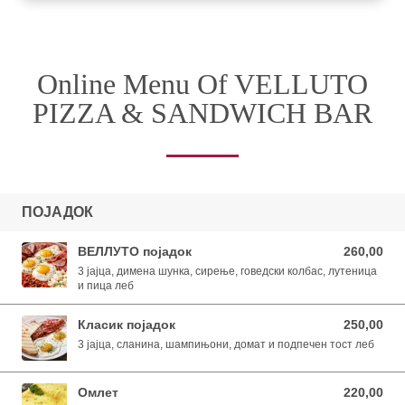
Online Menu Of VELLUTO
PIZZA & SANDWICH BAR
ПОЈАДОК
ВЕЛЛУТО појадок
260,00
260,00 MKD
3 јајца, димена шунка, сирење, говедски колбас, лутеница
и пица леб
Класик појадок
250,00
250,00 MKD
3 јајца, сланина, шампињони, домат и подпечен тост леб
Омлет
220,00
220,00 MKD