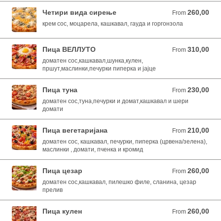
Четири вида сирење
260,00
From 260,00 MKD
From
крем сос, моцарела, кашкавал, гауда и горгонзола
Пица ВЕЛЛУТО
310,00
From 310,00 MKD
From
доматен сос,кашкавал,шунка,кулен,
пршут,маслинки,печурки пиперка и јајце
Пица туна
230,00
From 230,00 MKD
From
доматен сос,туна,печурки и домат,кашкавал и шери
домати
Пица вегетаријана
210,00
From 210,00 MKD
From
доматен сос, кашкавал, печурки, пиперка (црвена/зелена),
маслинки , домати, пченка и кромид
Пица цезар
260,00
From 260,00 MKD
From
доматен сос,кашкавал, пилешко филе, сланина, цезар
прелив
Пица кулен
260,00
From 260,00 MKD
From