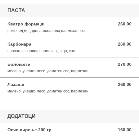
ПАСТА
Кватро формаџи
260,00
260,00 MKD
рокфорд,моцарела,моцарела,пармезан, сос
Карбонара
260,00
260,00 MKD
павлака, сланина,пармезан, јајца, сос
Болоњезе
270,00
270,00 MKD
мелено јунешко месо, доматен сос, пармезан
Лазање
260,00
260,00 MKD
мелено јунешко месо, доматен сос, пармезан
ДОДАТОЦИ
Овчо сирење 200 гр
160,00
160,00 MKD