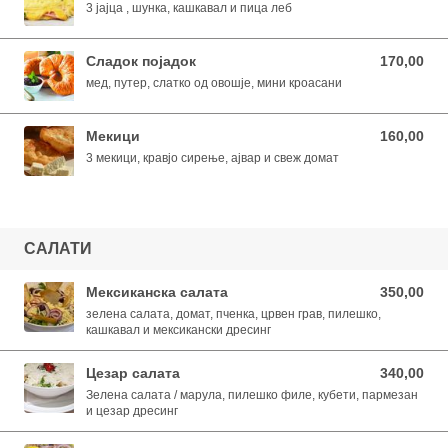
3 јајца , шунка, кашкавал и пица леб
Сладок појадок
170,00
170,00 MKD
мед, путер, слатко од овошје, мини кроасани
Мекици
160,00
160,00 MKD
3 мекици, кравјо сирење, ајвар и свеж домат
САЛАТИ
Мексиканска салата
350,00
350,00 MKD
зелена салата, домат, пченка, црвен грав, пилешко,
кашкавал и мексикански дресинг
Цезар салата
340,00
340,00 MKD
Зелена салата / марула, пилешко филе, кубети, пармезан
и цезар дресинг