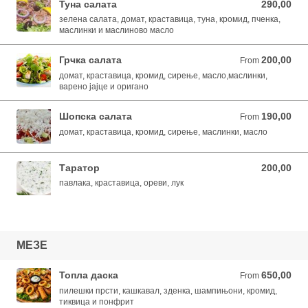
Туна салата
290,00
290,00 MKD
зелена салата, домат, краставица, туна, кромид, пченка,
маслинки и маслиново масло
Грчка салата
200,00
From 200,00 MKD
From
домат, краставица, кромид, сирење, масло,маслинки,
варено јајце и оригано
Шопска салата
190,00
From 190,00 MKD
From
домат, краставица, кромид, сирење, маслинки, масло
Таратор
200,00
200,00 MKD
павлака, краставица, ореви, лук
МЕЗЕ
Топла даска
650,00
From 650,00 MKD
From
пилешки прсти, кашкавал, зденка, шампињони, кромид,
тиквица и понфрит