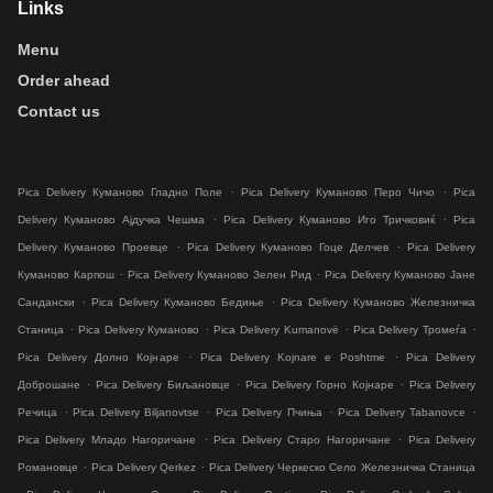
Links
Menu
Order ahead
Contact us
.
.
Pica Delivery Куманово Гладно Поле
Pica Delivery Куманово Перо Чичо
Pica
.
.
Delivery Куманово Ајдучка Чешма
Pica Delivery Куманово Иго Тричковиќ
Pica
.
.
Delivery Куманово Проевце
Pica Delivery Куманово Гоце Делчев
Pica Delivery
.
.
Куманово Карпош
Pica Delivery Куманово Зелен Рид
Pica Delivery Куманово Јане
.
.
Сандански
Pica Delivery Куманово Бедиње
Pica Delivery Куманово Железничка
.
.
.
.
Станица
Pica Delivery Куманово
Pica Delivery Kumanovë
Pica Delivery Тромеѓа
.
.
Pica Delivery Долно Коjнаре
Pica Delivery Kojnare e Poshtme
Pica Delivery
.
.
.
Доброшане
Pica Delivery Биљановце
Pica Delivery Горно Коjнаре
Pica Delivery
.
.
.
.
Речица
Pica Delivery Biljanovtse
Pica Delivery Пчиња
Pica Delivery Tabanovce
.
.
Pica Delivery Младо Нагоричане
Pica Delivery Старо Нагоричане
Pica Delivery
.
.
Романовце
Pica Delivery Qerkez
Pica Delivery Черкеско Село Железничка Станица
.
.
.
.