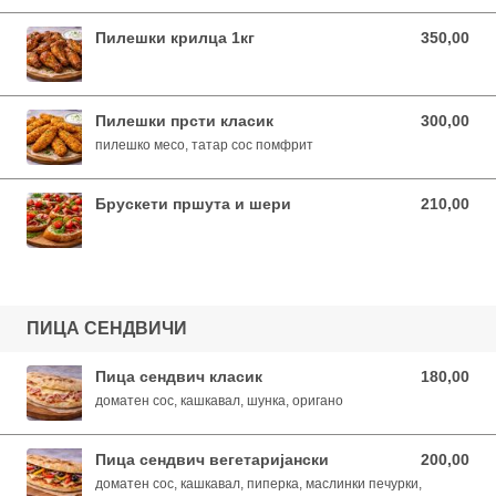
Пилешки крилца 1кг
350,00
350,00 MKD
Пилешки прсти класик
300,00
300,00 MKD
пилешко месо, татар сос помфрит
Брускети пршута и шери
210,00
210,00 MKD
ПИЦА СЕНДВИЧИ
Пица сендвич класик
180,00
180,00 MKD
доматен сос, кашкавал, шунка, оригано
Пица сендвич вегетаријански
200,00
200,00 MKD
доматен сос, кашкавал, пиперка, маслинки печурки,