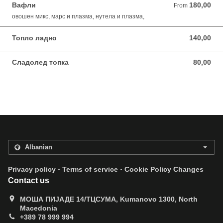
Вафли
180,00
From 180,00 MKD
From
овошен микс, марс и плазма, нутела и плазма,
Топло ладно
140,00
140,00 MKD
Сладолед топка
80,00
80,00 MKD
.
.
Privacy policy
Terms of service
Cookie Policy Changes
Contact us
МОША ПИЈАДЕ 14/ТЦСУМА, Kumanovo 1300, North
Macedonia
+389 78 999 994