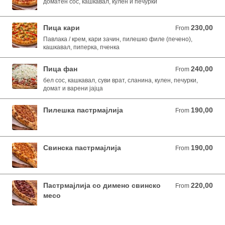
доматен сос, кашкавал, кулен и печурки
Пица кари
230,00
From 230,00 MKD
From
Павлака / крем, кари зачин, пилешко филе (печено),
кашкавал, пиперка, пченка
Пица фан
240,00
From 240,00 MKD
From
бел сос, кашкавал, суви врат, сланина, кулен, печурки,
домат и варени јајца
Пилешка пастрмајлија
190,00
From 190,00 MKD
From
Свинска пастрмајлија
190,00
From 190,00 MKD
From
Пастрмајлија со димено свинско
220,00
From 220,00 MKD
From
месо