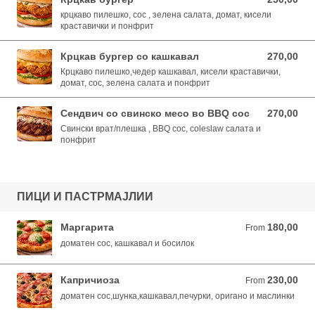
крцкаво пилешко, сос , зелена салата, домат, кисели
краставички и понфрит
Крцкав бургер со кашкавал
270,00
270,00 MKD
Крцкаво пилешко,чедер кашкавал, кисели краставички,
домат, сос, зелена салата и понфрит
Сендвич со свинско месо во BBQ сос
270,00
270,00 MKD
Свински врат/плешка , BBQ сос, coleslaw салата и
понфрит
ПИЦИ И ПАСТРМАЈЛИИ
Маргарита
180,00
From 180,00 MKD
From
доматен сос, кашкавал и босилок
Капричиоза
230,00
From 230,00 MKD
From
доматен сос,шунка,кашкавал,печурки, оригано и маслинки