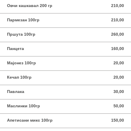
Овчи кашкавал 200 гр
210,00
210,00 MKD
Пармезан 100гр
210,00
210,00 MKD
Пршута 100гр
260,00
260,00 MKD
Панцета
160,00
160,00 MKD
Мајонез 100гр
20,00
20,00 MKD
Кечап 100гр
20,00
20,00 MKD
Павлака
30,00
30,00 MKD
Маслинки 100гр
50,00
50,00 MKD
Апетисани микс 100гр
150,00
150,00 MKD