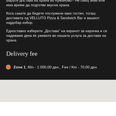
Барате достава на храна во Куманово? Не секој знае или
има време да подготви вкусна храна.
Кога сакате да бидете послужени како гостин, тогаш
доставата од VELLUTO Pizza & Sandwich Bar е вашиот
најдобар избор.
Едноставно изберете „Достава“ на екранот за нарачка и се
надеваме дека ќе уживате во нашата услуга за достава на
храна.
Delivery fee
Zone 1
, Min - 1.000,00 ден., Fee / Km - 70,00 ден.