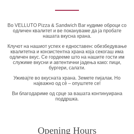
Во VELLUTO Pizza & Sandwich Bar нудиме оброци со
одличен квалитет и ве покануваме да ја пробате
нашата вкусна храна.
Клучот на нашиот успех е едноставен: обезбедување
квалитетна и конзистентна храна која секогаш има
одличен вкус. Се гордееме што на нашите гости им
служиме вкусни и автентични јадења како: пици,
бургери, салати.
Уживајте во вкусната храна. Земете пијалак. Но
најважно од сè – опуштете се!
Ви благодариме од срце за вашата континуирана
поддршка.
Opening Hours